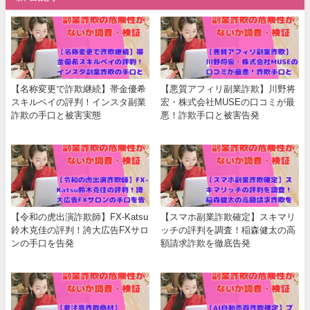
【名称変更で詐欺継続】帯金優希
【悪質アフィリ副業詐欺】川野将
スキルペイの評判！インスタ副業
宏・株式会社MUSEの口コミが最
詐欺の手口と被害実態
悪！詐欺手口と被害告発
【令和の虎出演詐欺師】FX-Katsu
【スマホ副業詐欺確定】スキマリ
鈴木克佳の評判！誇大広告FXサロ
ッチの評判を調査！稲森健太の高
ンの手口を告発
額請求詐欺を徹底告発