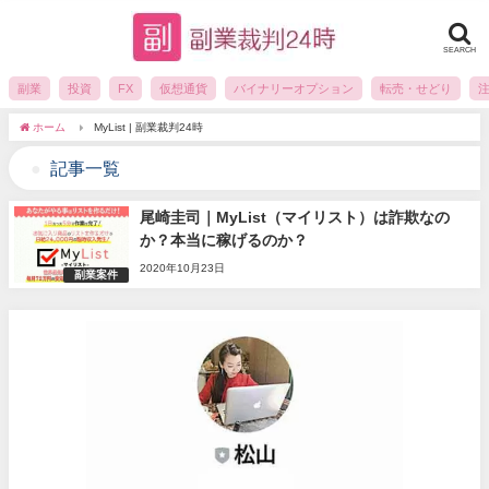
SEARCH
副業
投資
FX
仮想通貨
バイナリーオプション
転売・せどり
ホーム
MyList | 副業裁判24時
記事一覧
尾崎圭司｜MyList（マイリスト）は詐欺なの
か？本当に稼げるのか？
2020年10月23日
副業案件