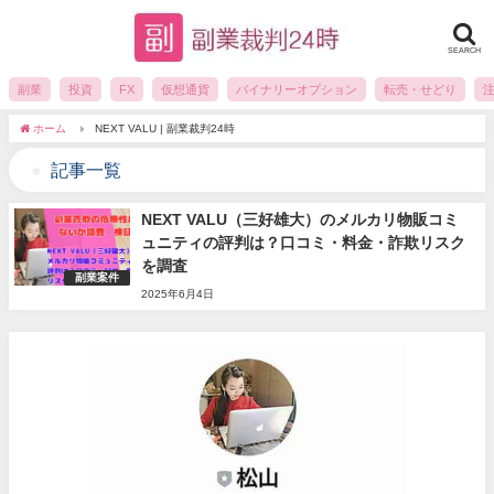
SEARCH
副業
投資
FX
仮想通貨
バイナリーオプション
転売・せどり
ホーム
NEXT VALU | 副業裁判24時
記事一覧
NEXT VALU（三好雄大）のメルカリ物販コミ
ュニティの評判は？口コミ・料金・詐欺リスク
を調査
副業案件
2025年6月4日