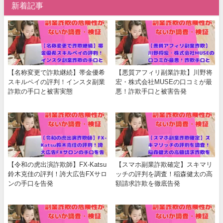
新着記事
【名称変更で詐欺継続】帯金優希
【悪質アフィリ副業詐欺】川野将
スキルペイの評判！インスタ副業
宏・株式会社MUSEの口コミが最
詐欺の手口と被害実態
悪！詐欺手口と被害告発
【令和の虎出演詐欺師】FX-Katsu
【スマホ副業詐欺確定】スキマリ
鈴木克佳の評判！誇大広告FXサロ
ッチの評判を調査！稲森健太の高
ンの手口を告発
額請求詐欺を徹底告発