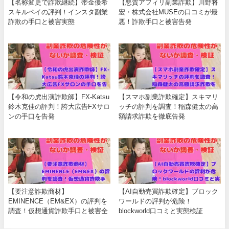
【名称変更で詐欺継続】帯金優希
【悪質アフィリ副業詐欺】川野将
スキルペイの評判！インスタ副業
宏・株式会社MUSEの口コミが最
詐欺の手口と被害実態
悪！詐欺手口と被害告発
【令和の虎出演詐欺師】FX-Katsu
【スマホ副業詐欺確定】スキマリ
鈴木克佳の評判！誇大広告FXサロ
ッチの評判を調査！稲森健太の高
ンの手口を告発
額請求詐欺を徹底告発
【要注意詐欺商材】
【AI自動売買詐欺確定】ブロック
EMINENCE（EM&EX）の評判を
ワールドの評判が危険！
調査！仮想通貨詐欺手口と被害全
blockworld口コミと実態検証
貌