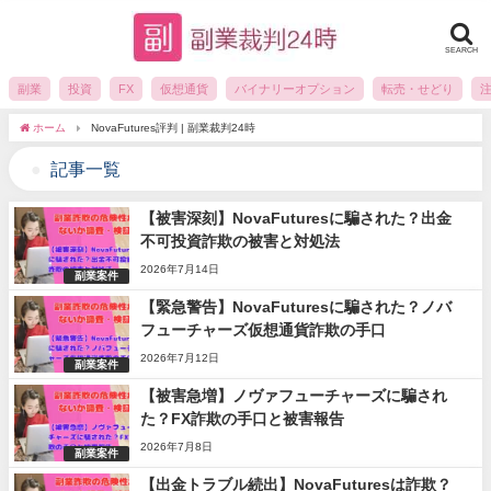
SEARCH
副業
投資
FX
仮想通貨
バイナリーオプション
転売・せどり
ホーム
NovaFutures評判 | 副業裁判24時
記事一覧
【被害深刻】NovaFuturesに騙された？出金
不可投資詐欺の被害と対処法
2026年7月14日
副業案件
【緊急警告】NovaFuturesに騙された？ノバ
フューチャーズ仮想通貨詐欺の手口
2026年7月12日
副業案件
【被害急増】ノヴァフューチャーズに騙され
た？FX詐欺の手口と被害報告
2026年7月8日
副業案件
【出金トラブル続出】NovaFuturesは詐欺？