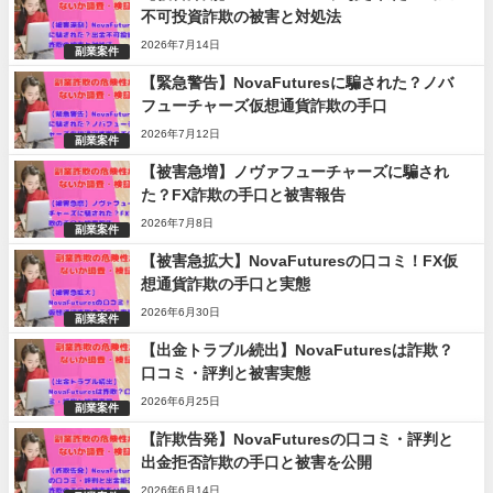
不可投資詐欺の被害と対処法
2026年7月14日
副業案件
【緊急警告】NovaFuturesに騙された？ノバ
フューチャーズ仮想通貨詐欺の手口
2026年7月12日
副業案件
【被害急増】ノヴァフューチャーズに騙され
た？FX詐欺の手口と被害報告
2026年7月8日
副業案件
【被害急拡大】NovaFuturesの口コミ！FX仮
想通貨詐欺の手口と実態
2026年6月30日
副業案件
【出金トラブル続出】NovaFuturesは詐欺？
口コミ・評判と被害実態
2026年6月25日
副業案件
【詐欺告発】NovaFuturesの口コミ・評判と
出金拒否詐欺の手口と被害を公開
2026年6月14日