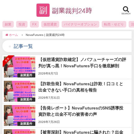
SEARCH
副業
投資
FX
仮想通貨
バイナリーオプション
転売・せどり
ホーム
NovaFutures | 副業裁判24時
記事一覧
新着
【仮想通貨詐欺確定】ノバフューチャーズの評
判が真っ黒！NovaFutures手口を徹底解剖
2026年8月7日
副業案件
【詐欺告発】NovaFuturesは詐欺！口コミと
出金できない手口の真相を報告
2026年7月31日
副業案件
【告発レポート】NovaFuturesのSNS誘導投
資詐欺と出金不可の被害者の声
2026年7月26日
副業案件
【被害深刻】NovaFuturesに騙された？出金