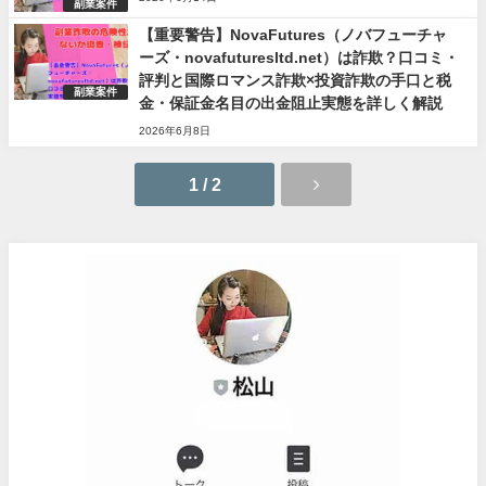
副業案件
【重要警告】NovaFutures（ノバフューチャ
ーズ・novafuturesltd.net）は詐欺？口コミ・
評判と国際ロマンス詐欺×投資詐欺の手口と税
副業案件
金・保証金名目の出金阻止実態を詳しく解説
2026年6月8日
1 / 2