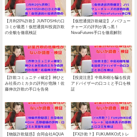
【月利20%詐欺】JUNTOSHIの口
【仮想通貨詐欺確定】ノバフュー
コミが最悪！仮想通貨AI投資詐欺
チャーズの評判が真っ黒！
の全貌を徹底検証
NovaFutures手口を徹底解剖
【詐欺コミュニティ確定】神ひと
【投資注意】中島和樹を騙る投資
み社長のミカタの評判が危険！佐
アドバイザーの口コミと手口を検
藤伸次詐欺の手口を告発
証
【物販詐欺疑惑】合同会社AQUA
【FX詐欺？】FUKUMIKO式トレ