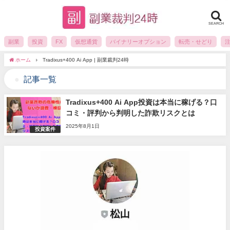
SEARCH
副業
投資
FX
仮想通貨
バイナリーオプション
転売・せどり
ホーム
Tradixus+400 Ai App | 副業裁判24時
記事一覧
Tradixus+400 Ai App投資は本当に稼げる？口
コミ・評判から判明した詐欺リスクとは
2025年8月1日
投資案件