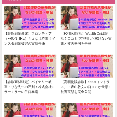
【詐欺副業暴露】フロンティア
【FX商材詐欺】Wealth Onは詐
（FRONTIRE）ちょなは詐欺！イ
欺？口コミで判明した稼げない実
ンスタ副業被害の実態告発
態と被害事例を告発
【詐欺商材確定】バイナリー教
【高額物販詐欺】citrus（シトラ
室・りな先生の評判！株式会社ミ
ス）・森山敦文の口コミが最悪！
ラーミラーの手口暴露
被害実態を完全公開