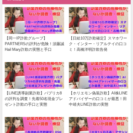
【同一IP詐欺グループ】
【日給10万詐欺確定】スマホワー
PARTNERSの評判が危険！須藤誠
ク・インター・リアルテイの口コ
Hail Mary詐欺の実態と手口
ミ！高橋洋明詐欺告発
【LINE誘導副業詐欺】パプリカ8
【ホリエモン偽装詐欺】AI株LINE
の評判を調査！先着50名現金プレ
アドバイザーの口コミが最悪！田
ゼント詐欺の手口と実態
中靖夫LINE詐欺の実態