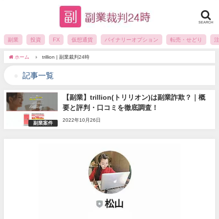
SEARCH
副業
投資
FX
仮想通貨
バイナリーオプション
転売・せどり
ホーム
trillion | 副業裁判24時
記事一覧
【副業】trillion(トリリオン)は副業詐欺？｜概
要と評判・口コミを徹底調査！
2022年10月26日
副業案件