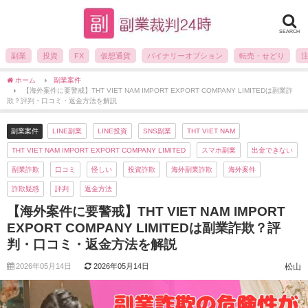
SEARCH
副業
投資
FX
仮想通貨
バイナリーオプション
転売・せどり
ホーム
副業案件
【海外案件に要警戒】THT VIET NAM IMPORT EXPORT COMPANY LIMITEDは副業詐
欺？評判・口コミ・返金方法を解説
副業案件
LINE副業
LINE投資
SNS副業
THT VIET NAM
THT VIET NAM IMPORT EXPORT COMPANY LIMITED
スマホ副業
出金できない
副業詐欺
口コミ
怪しい
投資詐欺
海外副業詐欺
海外案件
詐欺疑惑
評判
返金方法
【海外案件に要警戒】THT VIET NAM IMPORT
EXPORT COMPANY LIMITEDは副業詐欺？評
判・口コミ・返金方法を解説
2026年05月14日
2026年05月14日
松山