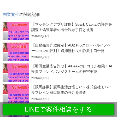
副業案件
の関連記事
【マッチングアプリ詐欺】Spark Capitalの評判を
調査！偽装業者の出金詐欺手口と被害
2026年8月9日
【自動売買詐欺確定】AD2 Proグローバルイノベ
ーションの評判！逮捕歴社長の詐欺手口告発
2026年8月9日
【羽田空港広告詐欺】AiFeexの口コミが危険！AI
投資ファンドポンジスキームの被害実態
2026年8月9日
【競馬詐欺】競馬生活は怪しい？株式会社モバイ
ルブレイン樋口龍馬の評判を調査
2026年8月9日
LINEで案件相談をする
【株投資詐欺】株式会社ライズは危険？評判・口
コミと投資の実態を検証