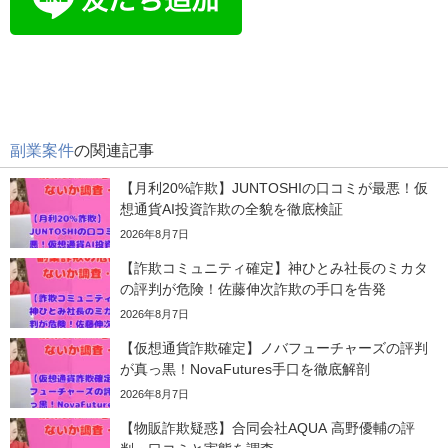
副業案件
の関連記事
【月利20%詐欺】JUNTOSHIの口コミが最悪！仮
想通貨AI投資詐欺の全貌を徹底検証
2026年8月7日
【詐欺コミュニティ確定】神ひとみ社長のミカタ
の評判が危険！佐藤伸次詐欺の手口を告発
2026年8月7日
【仮想通貨詐欺確定】ノバフューチャーズの評判
が真っ黒！NovaFutures手口を徹底解剖
2026年8月7日
【物販詐欺疑惑】合同会社AQUA 高野優輔の評