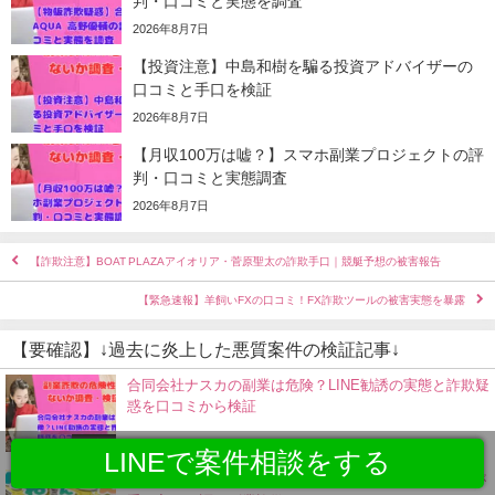
判・口コミと実態を調査
2026年8月7日
【投資注意】中島和樹を騙る投資アドバイザーの
口コミと手口を検証
2026年8月7日
【月収100万は嘘？】スマホ副業プロジェクトの評
判・口コミと実態調査
2026年8月7日
【詐欺注意】BOAT PLAZAアイオリア・菅原聖太の詐欺手口｜競艇予想の被害報告
【緊急速報】羊飼いFXの口コミ！FX詐欺ツールの被害実態を暴露
【要確認】↓過去に炎上した悪質案件の検証記事↓
合同会社ナスカの副業は危険？LINE勧誘の実態と詐欺疑
惑を口コミから検証
投資案件
LINEで案件相談をする
かねどんどんはヤバい？評判や口コミは？簡単にお金が