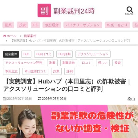
SEARCH
副業
投資
FX
仮想通貨
バイナリーオプション
転売・せどり
ホーム
副業案件
【実態調査】Hubハブ（本田里志）の詐欺被害｜アクスソリューションの口コミと評判
副業案件
Hub
Hub口コミ
Hub評判
アクスソリューション
アクスソリューション評判
副業
副業詐欺
口コミ
怪しい
投資
本田里志
本田里志口コミ
詐欺
評判
【実態調査】Hubハブ（本田里志）の詐欺被害｜
アクスソリューションの口コミと評判
2026年07月03日
2026年07月02日
松山